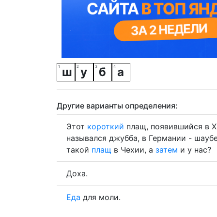
ш
у
б
а
Другие варианты определения:
Этот
короткий
плащ, появившийся в XI
назывался джубба, в Германии - шаубе
такой
плащ
в Чехии, а
затем
и у нас?
Доха.
Еда
для моли.