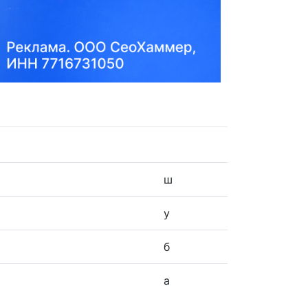
ш
у
б
а