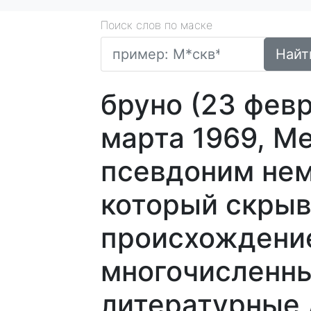
Поиск слов по маске
Найт
бруно (23 фев
марта 1969, М
псевдоним нем
который скрыв
происхождение
многочисленн
литературные 