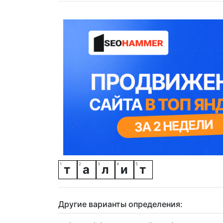
т
а
л
и
т
Другие варианты определения: