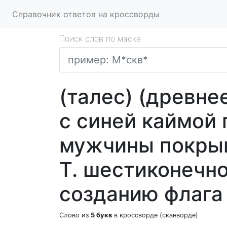
Справочник ответов на кроссворды
Поиск слов по маске
(талес) (древне
с синей каймой 
мужчины покрыв
Т. шестиконечно
созданию флага
Слово из
5 букв
в кроссворде (сканворде)