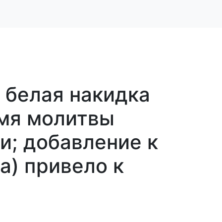
е белая накидка
емя молитвы
и; добавление к
а) привело к