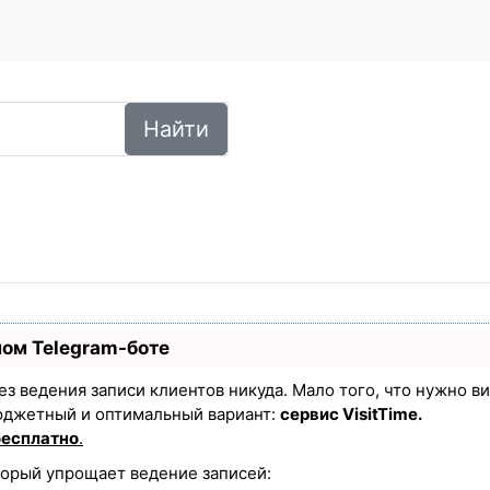
Найти
ном Telegram-боте
 без ведения записи клиентов никуда. Мало того, что нужно в
юджетный и оптимальный вариант:
сервис VisitTime.
бесплатно
.
торый упрощает ведение записей: