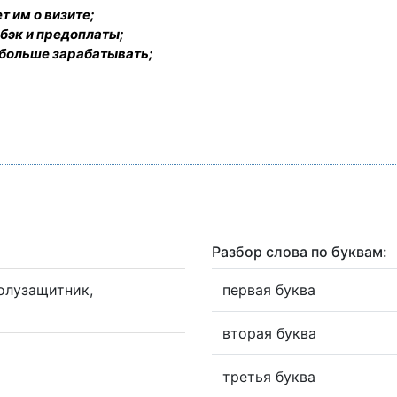
т им о визите;
бэк и предоплаты;
 больше зарабатывать;
Разбор слова по буквам:
олузащитник,
первая буква
вторая буква
третья буква