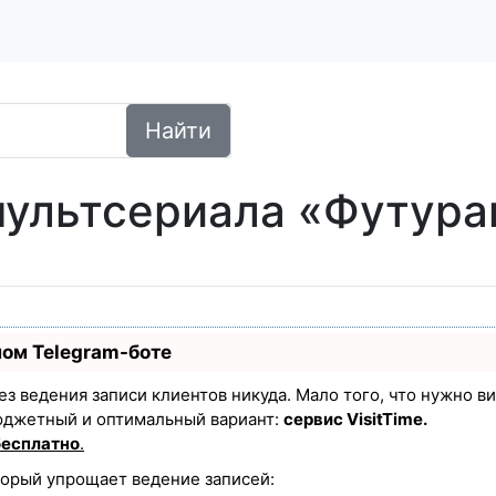
Найти
мультсериала «Футура
ном Telegram-боте
 без ведения записи клиентов никуда. Мало того, что нужно в
юджетный и оптимальный вариант:
сервис VisitTime.
бесплатно
.
торый упрощает ведение записей: