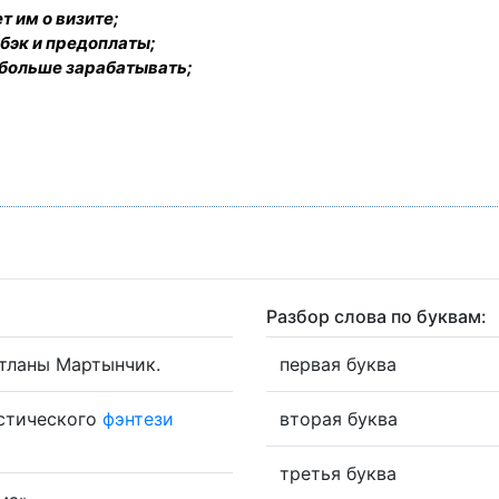
т им о визите;
бэк и предоплаты;
 больше зарабатывать;
Разбор слова по буквам:
тланы Мартынчик.
первая буква
стического
фэнтези
вторая буква
третья буква