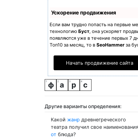
Ускорение продвижения
Если вам трудно попасть на первые м
технологию
Буст
, она ускоряет продв
появляются уже в течение первых 7 дн
Топ10 за месяц, то в
SeoHammer
за бу
Начать продвижение сайта
ф
а
р
с
Другие варианты определения:
Какой
жанр
древнегреческого
театра получил свое наименовани
от
блюда?