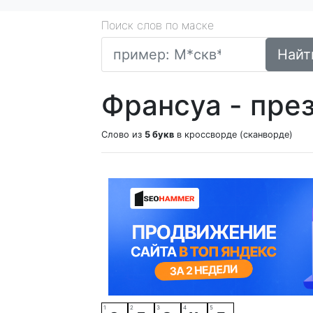
Поиск слов по маске
Найт
Франсуа - пре
Слово из
5 букв
в кроссворде (сканворде)