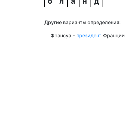
о
л
а
н
д
Другие варианты определения:
Франсуа -
президент
Франции