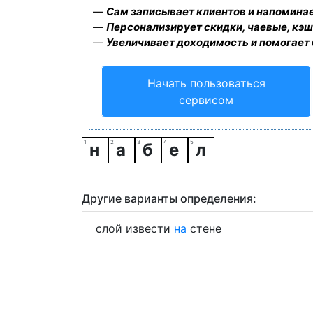
—
Сам записывает клиентов и напоминае
—
Персонализирует скидки, чаевые, кэш
—
Увеличивает доходимость и помогает
Начать пользоваться
сервисом
н
а
б
е
л
Другие варианты определения:
слой извести
на
стене