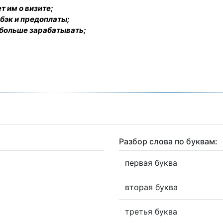
т им о визите;
бэк и предоплаты;
 больше зарабатывать;
Разбор слова по буквам:
первая буква
вторая буква
третья буква