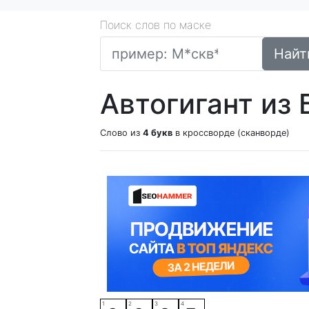
Поиск слов по маске
Найт
Автогигант из
Слово из
4 букв
в кроссворде (сканворде)