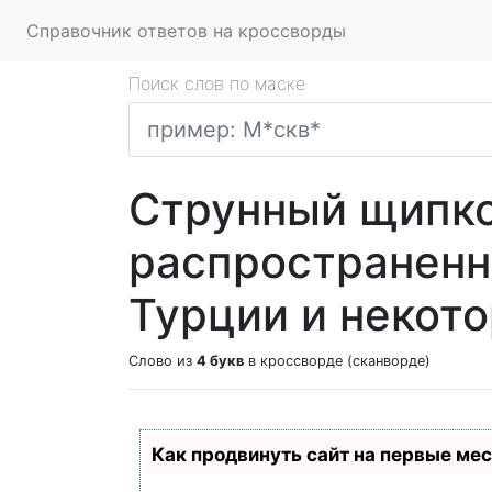
Справочник ответов на кроссворды
Поиск слов по маске
Струнный щипко
распространенн
Турции и некото
Слово из
4 букв
в кроссворде (сканворде)
Как продвинуть сайт на первые ме