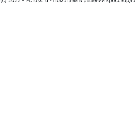
(c) 2022 - i-Cross.ru - Помогаем в решении кроссворд