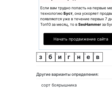
Если вам трудно попасть на первые м
технологию
Буст
, она ускоряет продв
появляются уже в течение первых 7 дн
Топ10 за месяц, то в
SeoHammer
за бу
Начать продвижение сайта
з
б
и
г
н
е
в
Другие варианты определения:
сорт боярышника