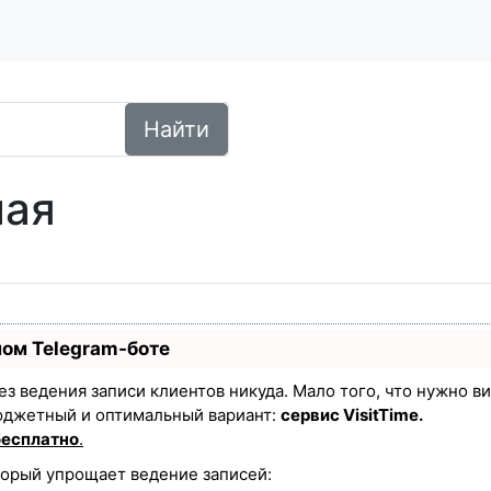
Найти
лая
ном Telegram-боте
 без ведения записи клиентов никуда. Мало того, что нужно в
юджетный и оптимальный вариант:
сервис VisitTime.
бесплатно
.
торый упрощает ведение записей: