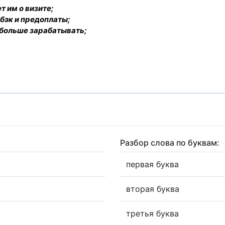
т им о визите;
бэк и предоплаты;
 больше зарабатывать;
Разбор слова по буквам:
первая буква
вторая буква
третья буква