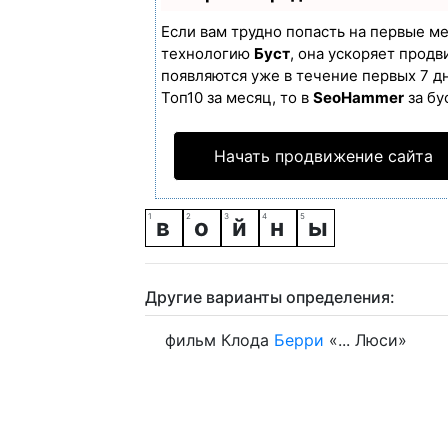
Если вам трудно попасть на первые м
технологию
Буст
, она ускоряет продв
появляются уже в течение первых 7 дн
Топ10 за месяц, то в
SeoHammer
за бу
Начать продвижение сайта
в
о
й
н
ы
Другие варианты определения:
фильм Клода
Берри
«... Люси»