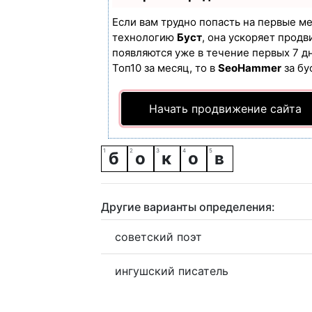
Если вам трудно попасть на первые м
технологию
Буст
, она ускоряет продв
появляются уже в течение первых 7 дн
Топ10 за месяц, то в
SeoHammer
за бу
Начать продвижение сайта
б
о
к
о
в
Другие варианты определения:
советский поэт
ингушский писатель