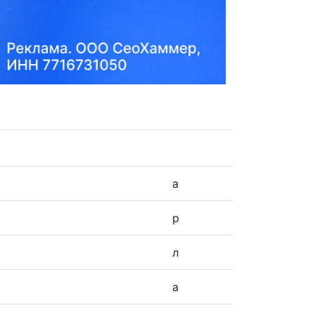
а
р
л
а