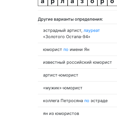
а
р
л
а
з
о
р
о
Другие варианты определения:
эстрадный артист,
лауреат
«Золотого Остапа-94»
юморист
по
имени Ян
известный российский юморист
артист-юморист
«мужик»-юморист
коллега Петросяна
по
эстраде
ян из юмористов