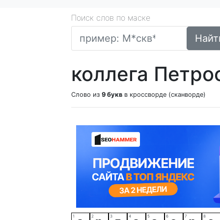
Поиск слов по маске
Найт
коллега Петро
Слово из
9 букв
в кроссворде (сканворде)