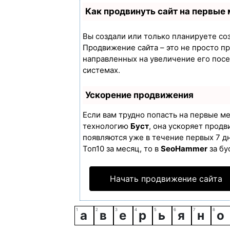
Как продвинуть сайт на первые
Вы создали или только планируете созд
Продвижение сайта – это не просто п
направленных на увеличение его пос
системах.
Ускорение продвижения
Если вам трудно попасть на первые м
технологию
Буст
, она ускоряет продв
появляются уже в течение первых 7 дн
Топ10 за месяц, то в
SeoHammer
за бу
Начать продвижение сайта
а
в
е
р
ь
я
н
о