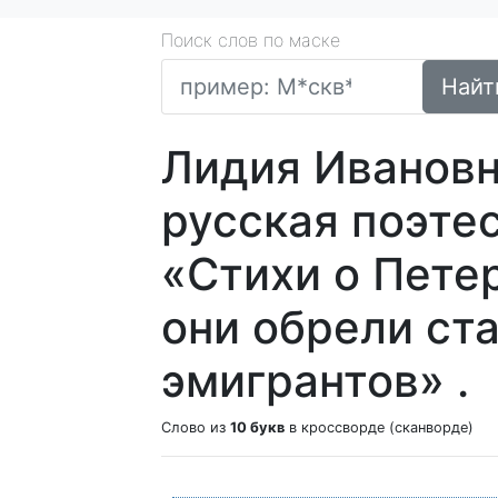
Поиск слов по маске
Найт
Лидия Ивановн
русская поэте
«Стихи о Петер
они обрели ста
эмигрантов» .
Слово из
10 букв
в кроссворде (сканворде)