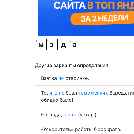
м
з
д
а
Другие варианты определения:
Взятка
по
старинке.
То,
что
не
брал
таможенник
Верещаги
обидно было!
Награда,
плата
(устар.).
«Ускоритель» работы бюрократа.