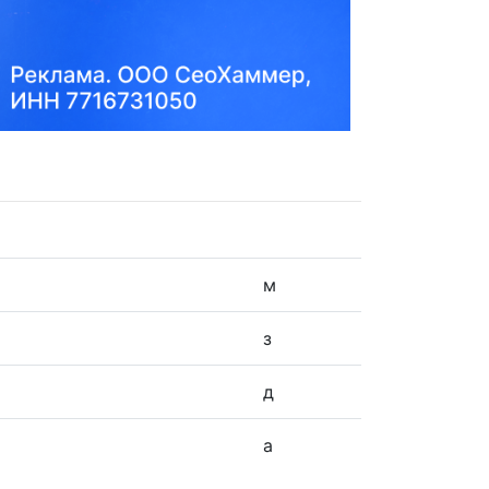
м
з
д
а