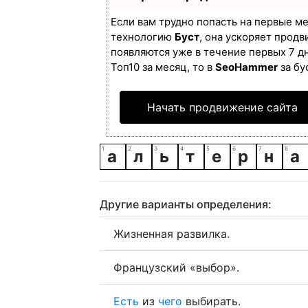
Если вам трудно попасть на первые м
технологию
Буст
, она ускоряет продв
появляются уже в течение первых 7 дн
Топ10 за месяц, то в
SeoHammer
за бу
Начать продвижение сайта
а
л
ь
т
е
р
н
а
Другие варианты определения:
Жизненная развилка.
Французский «выбор».
Есть
из
чего
выбирать.