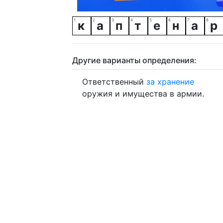
к
а
п
т
е
н
а
р
Другие варианты определения:
Ответственный
за
хранение
оружия и имущества в армии.