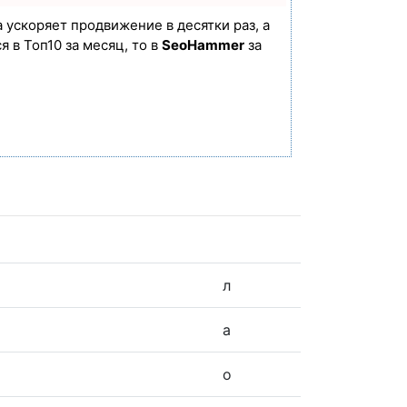
а ускоряет продвижение в десятки раз, а
 в Топ10 за месяц, то в
SeoHammer
за
л
а
о