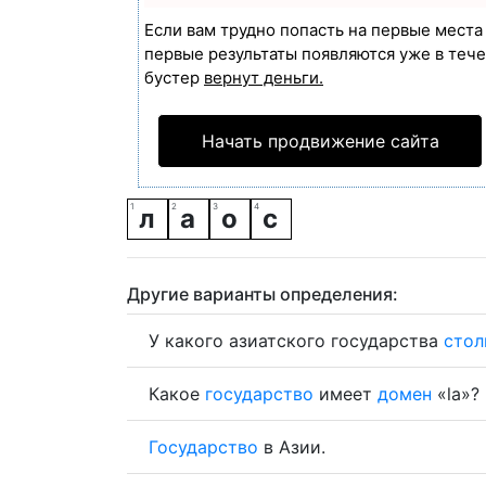
Если вам трудно попасть на первые мест
первые результаты появляются уже в течен
бустер
вернут деньги.
Начать продвижение сайта
л
а
о
с
Другие варианты определения:
У какого азиатского государства
стол
Какое
государство
имеет
домен
«la»?
Государство
в Азии.