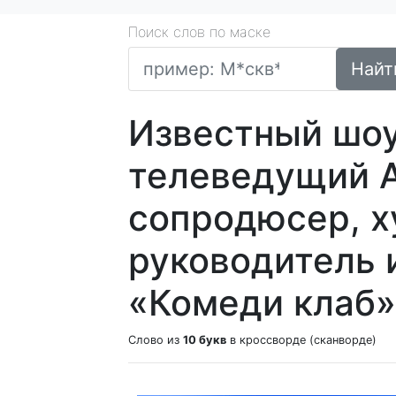
Поиск слов по маске
Найт
Известный шоу
телеведущий А
сопродюсер, 
руководитель 
«Комеди клаб»
Слово из
10 букв
в кроссворде (сканворде)