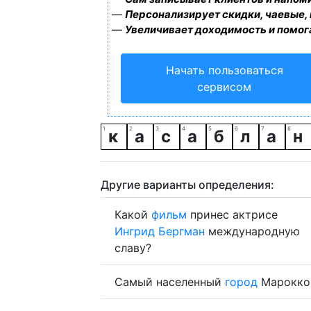
—
Персонализирует скидки, чаевые,
—
Увеличивает доходимость и помог
Начать пользоваться
сервисом
к
а
с
а
б
л
а
н
Другие варианты определения:
Какой
фильм
принес актрисе
Ингрид
Бергман
международную
славу?
Самый населенный
город
Марокко