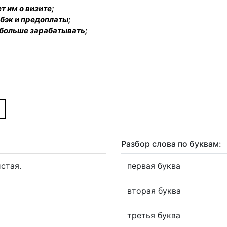
т им о визите;
бэк и предоплаты;
 больше зарабатывать;
Разбор слова по буквам:
стая.
первая буква
вторая буква
третья буква