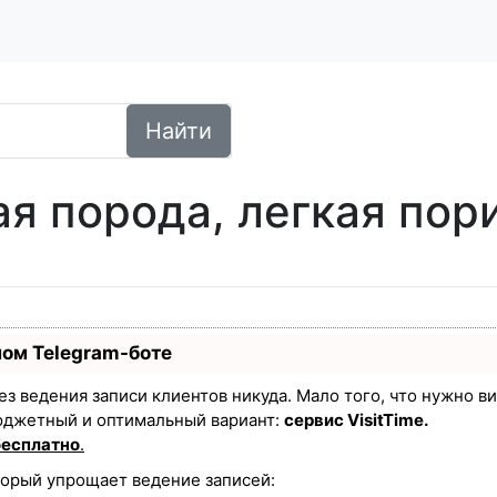
Найти
я порода, легкая пор
ном Telegram-боте
 без ведения записи клиентов никуда. Мало того, что нужно в
юджетный и оптимальный вариант:
сервис VisitTime.
бесплатно
.
торый упрощает ведение записей: