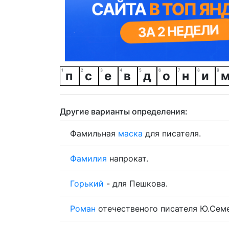
п
с
е
в
д
о
н
и
Другие варианты определения:
Фамильная
маска
для писателя.
Фамилия
напрокат.
Горький
- для Пешкова.
Роман
отечественого писателя Ю.Семе