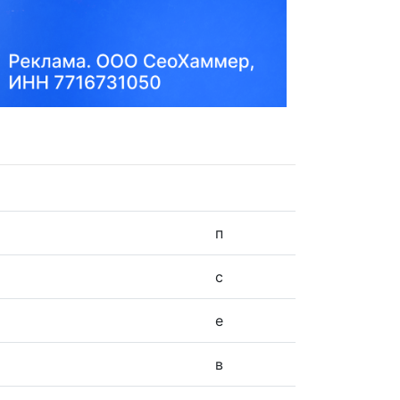
п
с
е
в