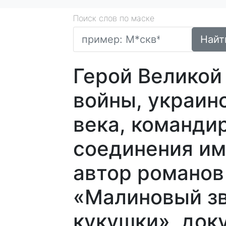
Поиск слов по маске
Найт
Герой Великой
войны, украин
века, команди
соединения им
автор романов
«Малиновый зв
кукушки», док