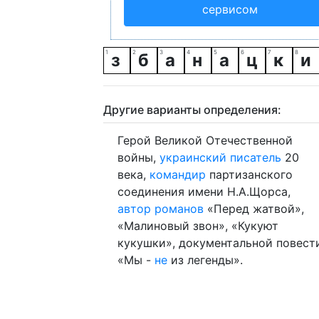
сервисом
з
б
а
н
а
ц
к
и
Другие варианты определения:
Герой Великой Отечественной
войны,
украинский
писатель
20
века,
командир
партизанского
соединения имени Н.А.Щорса,
автор
романов
«Перед жатвой»,
«Малиновый звон», «Кукуют
кукушки», документальной повест
«Мы -
не
из легенды».