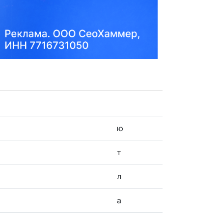
ю
т
л
а