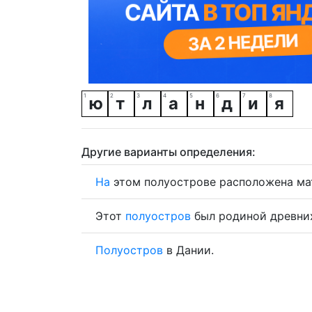
ю
т
л
а
н
д
и
я
Другие варианты определения:
На
этом полуострове расположена ма
Этот
полуостров
был родиной древних
Полуостров
в Дании.