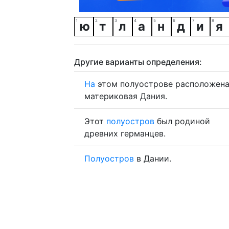
ю
т
л
а
н
д
и
я
Другие варианты определения:
На
этом полуострове расположен
материковая Дания.
Этот
полуостров
был родиной
древних германцев.
Полуостров
в Дании.