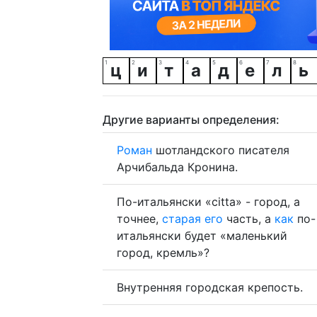
ц
и
т
а
д
е
л
ь
Другие варианты определения:
Роман
шотландского писателя
Арчибальда Кронина.
По-итальянски «citta» - город, а
точнее,
старая
его
часть, а
как
по-
итальянски будет «маленький
город, кремль»?
Внутренняя городская крепость.