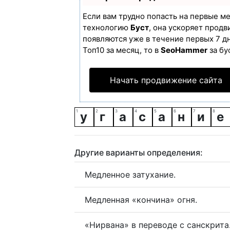
Если вам трудно попасть на первые м
технологию
Буст
, она ускоряет продв
появляются уже в течение первых 7 дн
Топ10 за месяц, то в
SeoHammer
за бу
Начать продвижение сайта
у
г
а
с
а
н
и
е
Другие варианты определения:
Медленное затухание.
Медленная «кончина» огня.
«Нирвана» в переводе с санскрита