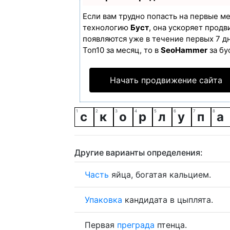
Если вам трудно попасть на первые м
технологию
Буст
, она ускоряет продв
появляются уже в течение первых 7 дн
Топ10 за месяц, то в
SeoHammer
за бу
Начать продвижение сайта
с
к
о
р
л
у
п
а
Другие варианты определения:
Часть
яйца, богатая кальцием.
Упаковка
кандидата в цыплята.
Первая
преграда
птенца.