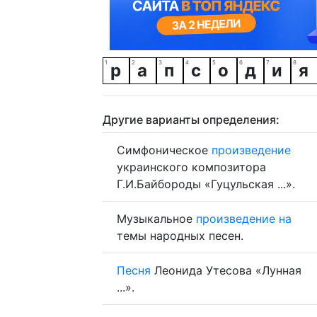
р
а
п
с
о
д
и
я
Другие варианты определения:
Симфоническое
произведение
украинского композитора
Г.И.Байбороды «Гуцульская ...».
Музыкальное
произведение
на
темы народных песен.
Песня
Леонида Утесова «Лунная
...».