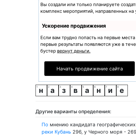
Вы создали или только планируете создать
комплекс мероприятий, направленных на 
Ускорение продвижения
Если вам трудно попасть на первые мест
первые результаты появляются уже в течен
бустер
вернут деньги.
Начать продвижение сайта
н
а
з
в
а
н
и
е
Другие варианты определения:
По
мнению кандидата географически
реки
Кубань
296, у Черного моря - 269