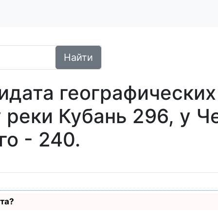
Найти
идата географических
у реки Кубань 296, у Ч
го - 240.
ста?