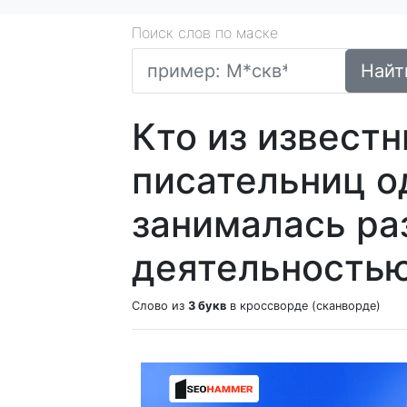
Поиск слов по маске
Найт
Кто из извест
писательниц 
занималась ра
деятельность
Слово из
3 букв
в кроссворде (сканворде)