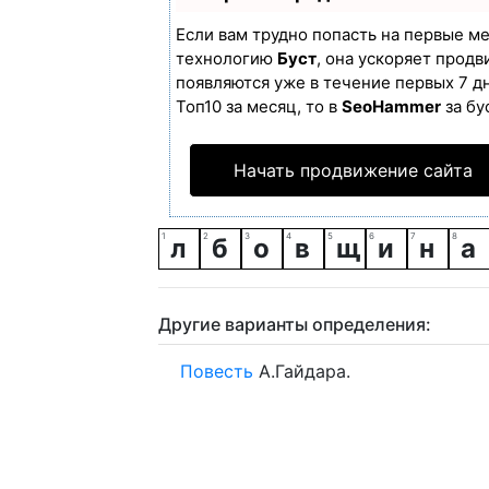
Если вам трудно попасть на первые м
технологию
Буст
, она ускоряет продв
появляются уже в течение первых 7 дн
Топ10 за месяц, то в
SeoHammer
за бу
Начать продвижение сайта
л
б
о
в
щ
и
н
а
Другие варианты определения:
Повесть
А.Гайдара.