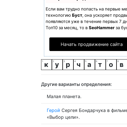
Если вам трудно попасть на первые м
технологию
Буст
, она ускоряет продв
появляются уже в течение первых 7 дн
Топ10 за месяц, то в
SeoHammer
за бу
Начать продвижение сайта
к
у
р
ч
а
т
о
в
Другие варианты определения:
Малая планета.
Герой
Сергея Бондарчука в фильм
«Выбор цели».