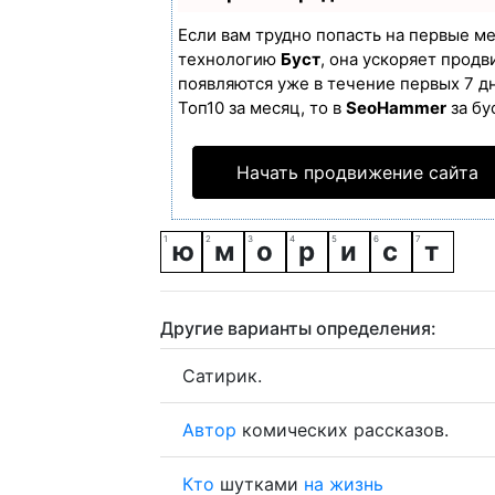
Если вам трудно попасть на первые м
технологию
Буст
, она ускоряет продв
появляются уже в течение первых 7 дн
Топ10 за месяц, то в
SeoHammer
за бу
Начать продвижение сайта
ю
м
о
р
и
с
т
Другие варианты определения:
Сатирик.
Автор
комических рассказов.
Кто
шутками
на
жизнь