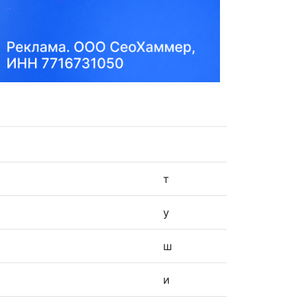
т
у
ш
и