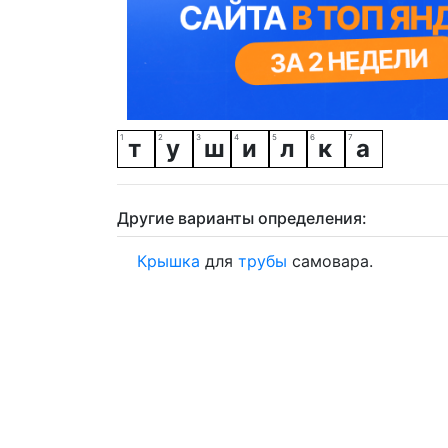
т
у
ш
и
л
к
а
Другие варианты определения:
Крышка
для
трубы
самовара.