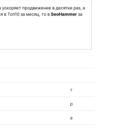
а ускоряет продвижение в десятки раз, а
 в Топ10 за месяц, то в
SeoHammer
за
т
р
а