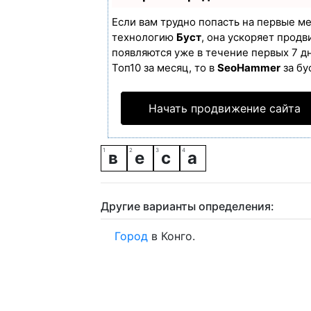
Если вам трудно попасть на первые м
технологию
Буст
, она ускоряет продв
появляются уже в течение первых 7 дн
Топ10 за месяц, то в
SeoHammer
за бу
Начать продвижение сайта
в
е
с
а
Другие варианты определения:
Город
в Конго.