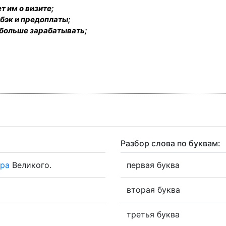
т им о визите;
бэк и предоплаты;
 больше зарабатывать;
Разбор слова по буквам:
ра
Великого.
первая буква
вторая буква
третья буква