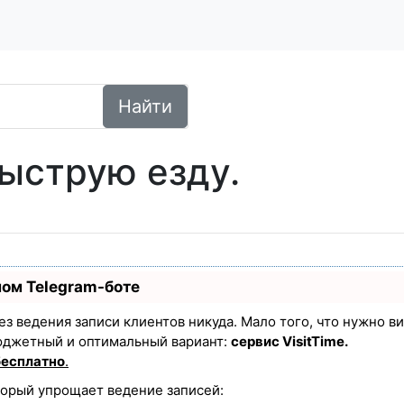
Найти
быструю езду.
ном Telegram-боте
 без ведения записи клиентов никуда. Мало того, что нужно в
юджетный и оптимальный вариант:
сервис VisitTime.
бесплатно
.
торый упрощает ведение записей: