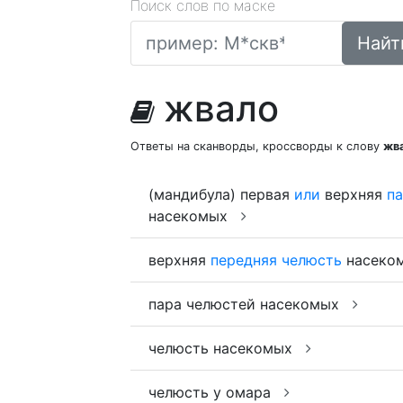
Поиск слов по маске
Найт
жвало
Ответы на сканворды, кроссворды к слову
жв
(мандибула) первая
или
верхняя
п
насекомых
верхняя
передняя
челюсть
насеко
пара челюстей насекомых
челюсть насекомых
челюсть у омара