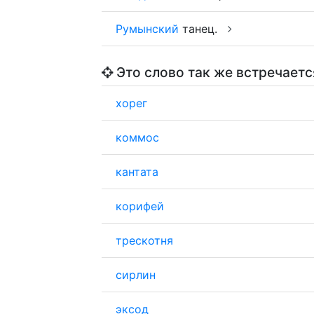
Румынский
танец.
Это слово так же встречаетс
хорег
коммос
кантата
корифей
трескотня
сирлин
эксод