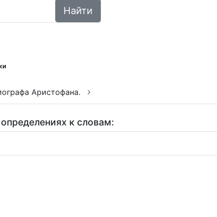
Найти
ки
иографа Аристофана.
 определениях к словам: