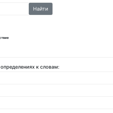
Найти
ствие
 определениях к словам: