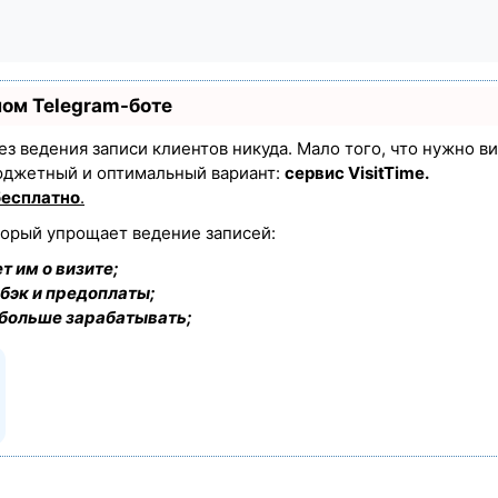
ном Telegram-боте
 без ведения записи клиентов никуда. Мало того, что нужно в
юджетный и оптимальный вариант:
сервис VisitTime.
бесплатно
.
торый упрощает ведение записей:
т им о визите;
бэк и предоплаты;
 больше зарабатывать;