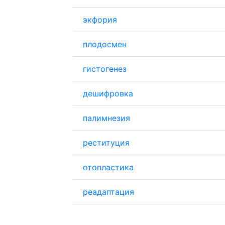
экфория
плодосмен
гистогенез
дешифровка
палимнезия
реституция
отопластика
реадаптация