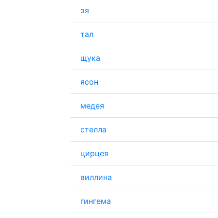
эя
тал
щука
ясон
медея
стелла
цирцея
виллина
гингема