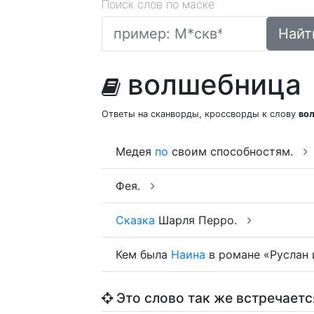
Поиск слов по маске
Найт
волшебница
Ответы на сканворды, кроссворды к слову
во
Медея
по
своим способностям.
Фея.
Сказка
Шарля Перро.
Кем была
Наина
в романе «Руслан
Это слово так же встречаетс