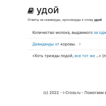
удой
Ответы на сканворды, кроссворды к слову
удой
Количество молока, выдаимого
за
од
Дивиденды
от
коровы.
«Хоть трижды подой,
все
тот
же
...» (
(c) 2022 - i-Cross.ru - Помога