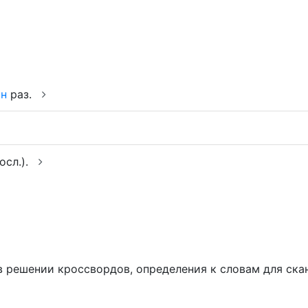
ин
раз.
посл.).
ем в решении кроссвордов, определения к словам для ск