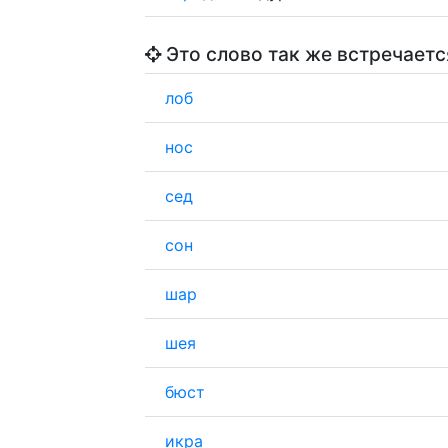
Это слово так же встречаетс
лоб
нос
сед
сон
шар
шея
бюст
икра